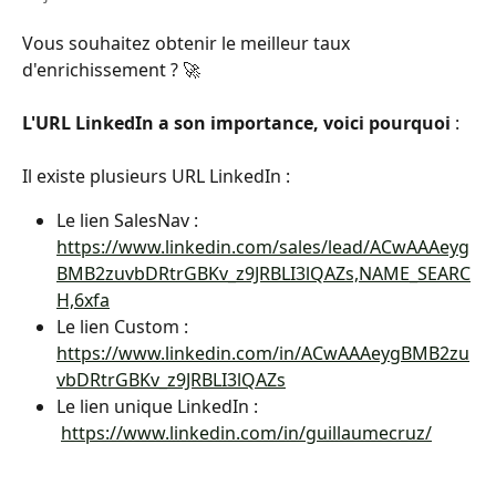
Vous souhaitez obtenir le meilleur taux 
d'enrichissement ? 🚀
L'URL LinkedIn a son importance, voici pourquoi 
: 
Il existe plusieurs URL LinkedIn :
Le lien SalesNav : 
https://www.linkedin.com/sales/lead/ACwAAAeyg
BMB2zuvbDRtrGBKv_z9JRBLI3lQAZs,NAME_SEARC
H,6xfa
Le lien Custom : 
https://www.linkedin.com/in/ACwAAAeygBMB2zu
vbDRtrGBKv_z9JRBLI3lQAZs
Le lien unique LinkedIn :
​ 
https://www.linkedin.com/in/guillaumecruz/